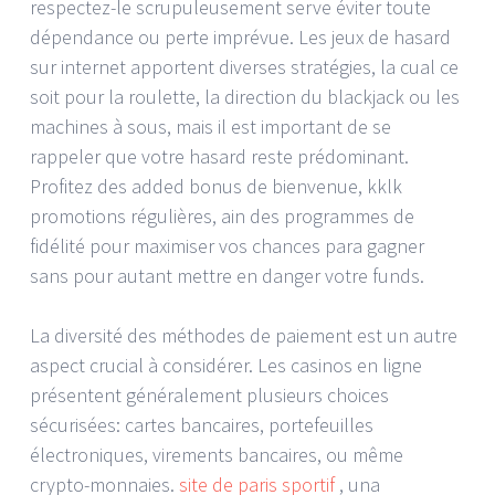
respectez-le scrupuleusement serve éviter toute
dépendance ou perte imprévue. Les jeux de hasard
sur internet apportent diverses stratégies, la cual ce
soit pour la roulette, la direction du blackjack ou les
machines à sous, mais il est important de se
rappeler que votre hasard reste prédominant.
Profitez des added bonus de bienvenue, kklk
promotions régulières, ain des programmes de
fidélité pour maximiser vos chances para gagner
sans pour autant mettre en danger votre funds.
La diversité des méthodes de paiement est un autre
aspect crucial à considérer. Les casinos en ligne
présentent généralement plusieurs choices
sécurisées: cartes bancaires, portefeuilles
électroniques, virements bancaires, ou même
crypto-monnaies.
site de paris sportif
, una