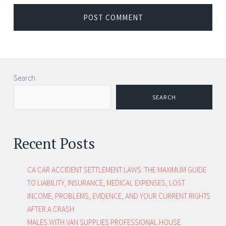
Search
SEARCH
Recent Posts
CA CAR ACCIDENT SETTLEMENT LAWS: THE MAXIMUM GUIDE
TO LIABILITY, INSURANCE, MEDICAL EXPENSES, LOST
INCOME, PROBLEMS, EVIDENCE, AND YOUR CURRENT RIGHTS
AFTER A CRASH
MALES WITH VAN SUPPLIES PROFESSIONAL HOUSE