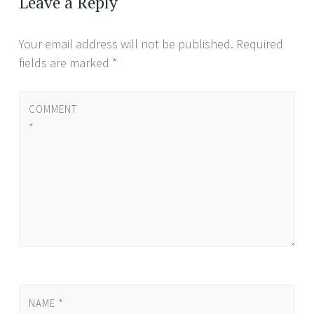
Leave a Reply
Your email address will not be published.
Required
fields are marked
*
COMMENT
*
NAME
*