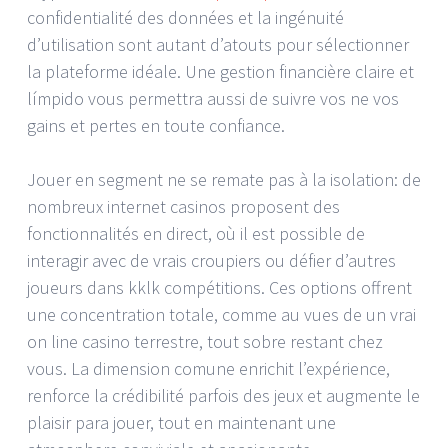
confidentialité des données et la ingénuité
d’utilisation sont autant d’atouts pour sélectionner
la plateforme idéale. Une gestion financière claire et
límpido vous permettra aussi de suivre vos ne vos
gains et pertes en toute confiance.
Jouer en segment ne se remate pas à la isolation: de
nombreux internet casinos proposent des
fonctionnalités en direct, où il est possible de
interagir avec de vrais croupiers ou défier d’autres
joueurs dans kklk compétitions. Ces options offrent
une concentration totale, comme au vues de un vrai
on line casino terrestre, tout sobre restant chez
vous. La dimension comune enrichit l’expérience,
renforce la crédibilité parfois des jeux et augmente le
plaisir para jouer, tout en maintenant une